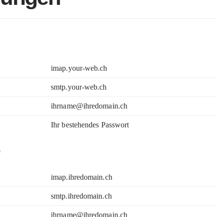
imap.your-web.ch
smtp.your-web.ch
ihrname@ihredomain.ch
Ihr bestehendes Passwort
)
imap.ihredomain.ch
smtp.ihredomain.ch
ihrname@ihredomain.ch