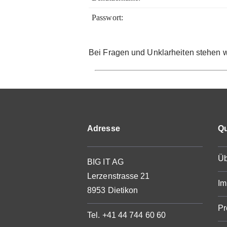
ÜBER UNS
Passwort:
OFFENE LEHRSTELLEN
Bei Fragen und Unklarheiten stehen 
OFFENE STELLEN – SUPPORT
KONTAKT
Adresse
Qu
Üb
BIG IT AG
Lerzenstrasse 21
Im
8953 Dietikon
Pr
Tel. +41 44 744 60 60