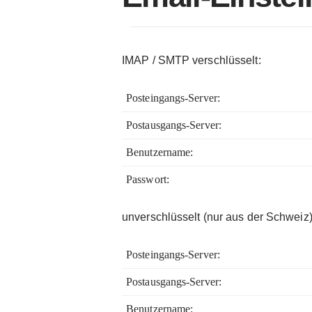
DOMAIN- REGISTRATION
IMAP / SMTP verschlüsselt:
VSERVER- KVM
Posteingangs-Server:
Postausgangs-Server:
E-MAIL EINSTELLUNGEN
Benutzername:
E-MAIL RICHTLINIEN
Passwort:
unverschlüsselt (nur aus der Schweiz
KUNDEN- INFO / NEWSLETTER
Posteingangs-Server:
VIDEOÜBERWACHUNG
Postausgangs-Server:
Benutzername: