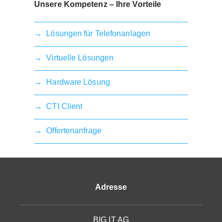
Unsere Kompetenz – Ihre Vorteile
→
Lösungen für Telefonanlagen
→
Virtuelle Lösungen
→
Hardware Lösung
→
CTI Client
→
Offertenanfrage
Adresse
BIG IT AG