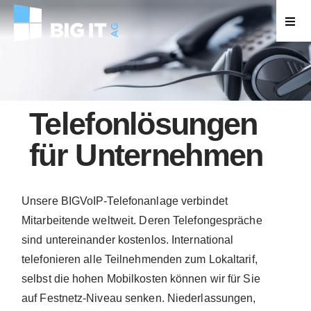
VIDEOÜBERWACHUNG
ÜBER UNS
Telefonlösungen
für Unternehmen
OFFENE LEHRSTELLEN
OFFENE STELLEN – SUPPORT
Unsere BIGVoIP-Telefonanlage verbindet
Mitarbeitende weltweit. Deren Telefongespräche
sind untereinander kostenlos. International
KONTAKT
telefonieren alle Teilnehmenden zum Lokaltarif,
selbst die hohen Mobilkosten können wir für Sie
auf Festnetz-Niveau senken. Niederlassungen,